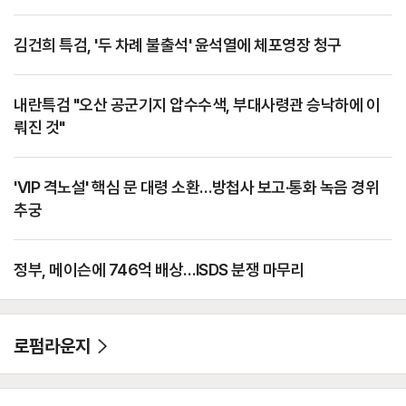
김건희 특검, '두 차례 불출석' 윤석열에 체포영장 청구
내란특검 "오산 공군기지 압수수색, 부대사령관 승낙하에 이
뤄진 것"
'VIP 격노설' 핵심 문 대령 소환…방첩사 보고·통화 녹음 경위
추궁
정부, 메이슨에 746억 배상…ISDS 분쟁 마무리
로펌라운지