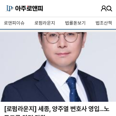
사
검
용
색
자
버
로앤피이슈
로펌라운지
법률돋보기
법조산책
정
튼
보
[로펌라운지] 세종, 양주열 변호사 영입...노