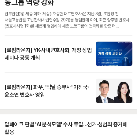
동그룹 역량 강화
법무법인(유) 세종(이하 ‘세종’)(오종한 대표변호사)은 지난 3월, 조찬영 전
서울고등법원 고법판사(사법연수원 29기)를 영입한데 이어, 최근 양주열 변호사
(변호사시험 1회)를 새롭게 영입하며 세종 노동그룹의 맨파워를 한층 더
강화했다고 5일 밝혔다. 세종은 노란봉투법 등 노동정책의 대전환을 앞두고, 인사
·노무 자문 및 노동 분쟁 전반에 걸쳐 전문가로 손꼽히는 양주열 변호사를
영입함으로써 주요 노동관계 법령의 개정 움직임과 정책 변화에 선제적으로
[로펌라운지] YK·사내변호사회, 개정 상법
대응한다는 방침이다.
세미나 공동 개최
[로펌라운지] 화우, '빅딜 승부사' 이진국∙
윤소연 변호사 영입
딥페이크 판별 'AI 분석모델' 수사 투입…선거·성범죄 증거에
활용