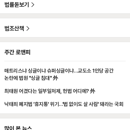
법률돋보기
법조산책
주간 로앤피
매트리스냐 싱글이냐 슈퍼싱글이냐…교도소 1인당 공간
논란에 법원 "싱글 침대" 外
최태원 어겼다는 일부일처제, 헌법 어디에? 外
낙태죄 폐지법 '휴지통' 위기…'법 없이도 살 사람' 돼라는 국회
많이 본 뉴스