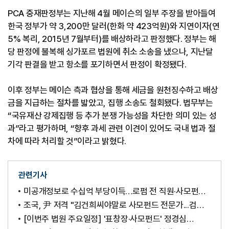
PCA 중재판정부는 지난해 4월 메이슨의 일부 주장을 받아들여
한국 정부가 약 3,200만 달러(한화 약 423억원)와 지연이자(연
5% 복리, 2015년 7월부터)를 배상하라고 판정했다. 정부는 해
당 판정에 불복해 싱가포르 법원에 취소 소송을 냈으나, 지난달
기각 판결을 받고 항소를 포기하면서 판정이 확정됐다.
이후 정부는 메이슨 측과 협상을 통해 세금을 원천징수하고 배상
금을 지급하는 절차를 밟았고, 집행 소송도 철회됐다. 법무부는
“국유재산 강제집행 등 추가 분쟁 가능성을 차단한 의미 있는 성
과”라고 평가하며, “향후 과세 관련 이견이 있어도 국내 법과 절
차에 따라 처리할 것”이라고 밝혔다.
관련기사
미공개정보로 수십억 부당이득…로펌 전 직원·사모펀드
운용사 직원 기소
조국, 尹 저격 "김건희씨야말로 사모펀드 전문가...검찰
뭐하나"
[이번주 법원 주요일정] '표창장·사모펀드' 정경심
항소심 외 (5월 10~14일)