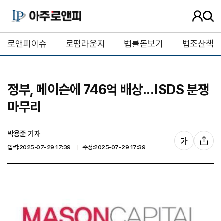
사
검
용
색
자
버
로앤피이슈
로펌라운지
법률돋보기
법조산책
정
튼
보
정부, 메이슨에 746억 배상…ISDS 분쟁
마무리
박용준 기자
글
가
기
입력:2025-07-29 17:39
수정:2025-07-29 17:39
자
사
크
공
기
유
조
절