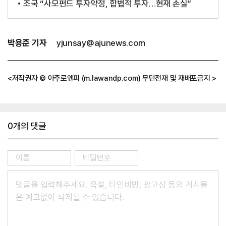
조국 “사모펀드 투자약정, 합법적 투자…현재 손실”
기
박용준 기자
yjunsay@ajunews.com
자
정
보
<저작권자 © 아주로앤피 (m.lawandp.com) 무단전재 및 재배포금지 >
0
개의 댓글