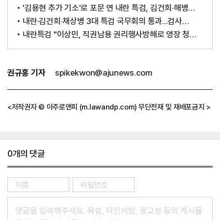
승낙하에 이뤄진 것"
'김용현 추가 기소'로 포문 연 내란 특검, 김건희·해병
특검도 '속도전' 돌입
내란·김건희·채상병 3대 특검 국무회의 통과...검사
120명 '매머드' 특검 7월 출범
내란특검 "이상민, 직권남용 권리행사방해로 영장 청구...
한덕수 압수물 분석 중"
기
권규홍 기자
spikekwon@ajunews.com
자
정
보
<저작권자 © 아주로앤피 (m.lawandp.com) 무단전재 및 재배포금지 >
0
개의 댓글