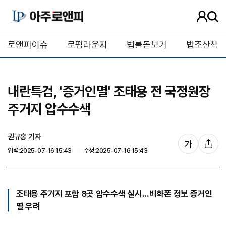
사
검
용
색
자
버
로앤피이슈
로펌라운지
법률돋보기
법조산책
정
튼
보
내란특검, '증거인멸' 조태용 전 국정원장
주거지 압수수색
권규홍 기자
글
가
기
입력:2025-07-16 15:43
수정:2025-07-16 15:43
자
사
크
공
기
유
조
조태용 주거지 포함 8곳 압수수색 실시...비화폰 정보 증거인
절
멸 우려