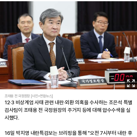
이
미
지
조태용 전 국정원장 [사진=연합뉴스]
12·3 비상계엄 사태 관련 내란·외환 의혹을 수사하는 조은석 특별
확
검사팀이 조태용 전 국정원장의 주거지 등에 대해 압수수색을 실
대
시했다.
16일
박지영
내란특검보는 브리핑을 통해 "오전 7시부터 내란 후