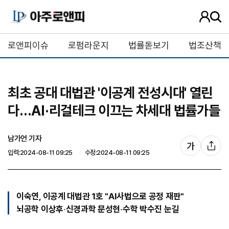
사
검
용
색
자
버
로앤피이슈
로펌라운지
법률돋보기
법조산책
정
튼
보
최초 공대 대법관 '이공계 전성시대' 열린
다…AI·리걸테크 이끄는 차세대 법률가들
남가언 기자
글
가
기
입력:2024-08-11 09:25
수정:2024-08-11 09:25
자
사
크
공
기
유
조
이숙연, 이공계 대법관 1호 "AI사법으로 공정 재판"
절
뇌공학 이상후‧신경과학 문성현‧수학 박수진 눈길