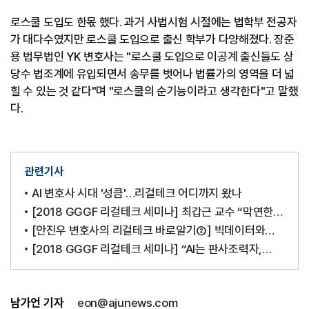
로스쿨 도입도 한몫 했다. 과거 사법시험 시절에는 법학부 전공자
가 대다수였지만 로스쿨 도입으로 출신 학부가 다양해졌다. 장준
용 법무법인 YK 변호사는 "로스쿨 도입으로 이공계 출신들도 상
당수 법조계에 유입되면서 송무를 벗어나 법률가의 영역을 더 넓
힐 수 있는 것 같다"며 "로스쿨의 순기능이라고 생각한다"고 말했
다.
관련기사
AI 변호사 시대 '성큼'…리걸테크 어디까지 왔나
[2018 GGGF 리걸테크 세미나] 최갑근 교수 “막연한
AI공포증 벗고 사회적 합의 서둘러야”
​[안진우 변호사의 리걸테크 바로알기②] 빅데이터와
AI가 가져올 법률시장 변화
[2018 GGGF 리걸테크 세미나] “AI는 판사조력자,
리걸테크 발전에 판결문 모두 공개 필수”
기
남가언 기자
eon@ajunews.com