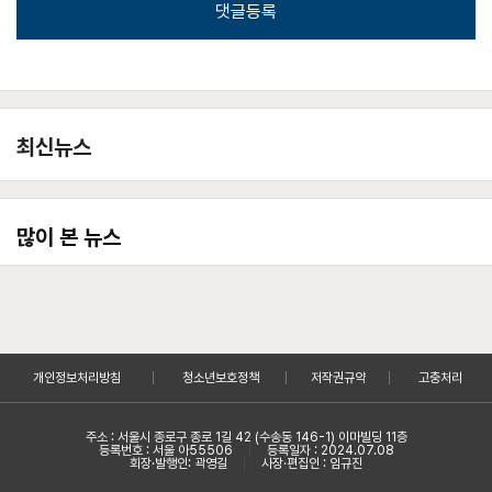
댓글등록
최신뉴스
많이 본 뉴스
개인정보처리방침
청소년보호정책
저작권규약
고충처리
주소 : 서울시 종로구 종로 1길 42 (수송동 146-1) 이마빌딩 11층
등록번호 : 서울 아55506
등록일자 : 2024.07.08
회장·발행인: 곽영길
사장·편집인 : 임규진