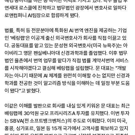
해킹 동아리를 하는 등 특이한 이력도 가지고 있다. 학부 졸업 후
연세대 로스쿨에 진학하고 법무법인 광장에서 변호사로 일하다
로앤컴퍼니 AI팀장으로 합류하게 됐다.
법률, 특허 등 전문분야에 특화된 AI 번역 엔진을 제공하는 기업
인 '베링랩'은 이공계 출신 외국변호사가 회사를 직접 이끌고 있
다. 공동대표를 맡고 있는 문성현 외국변호사(미국 뉴욕주)는 아
이비리그 명문 펜실베니아대 신경과학과를 졸업했다. 이후 법무
법인 율촌에서 번역 업무를 맡다가 직접 법률 계약서번역 서비스
를 시작해야겠다고 결심해 베링랩을 설립했다. 문 대표는 "개발
자는 아니기 때문에 AI 체계를 완전히 이해할 수는 없지만 신경과
학과를 전공한 것이 알고리즘 방식을 이해하는 데 일정 부분 도움
이 됐다"고 밝혔다.
이같은 이해를 발판으로 회사를 내실 있게 키워온 문 대표는 최근
배링랩에 30억원 규모 프리시리즈A 투자를 유치했다. 이번 투자
는 SBVA(전 소프트뱅크벤처스)의 주도로 이뤄졌다. 이미 미국,
홍콩, 싱가포르, 일본 등 15개 국가에서 고객사를 확보하고 있지