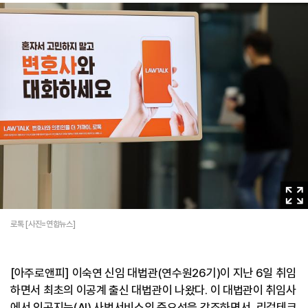
이
미
지
로톡 [사진=연합뉴스]
확
대
[아주로앤피] 이숙연 신임 대법관(연수원26기)이 지난 6일 취임
하면서 최초의 이공계 출신 대법관이 나왔다. 이 대법관이 취임사
에서 인공지능(AI) 사법서비스의 중요성을 강조하면서, 리걸테크