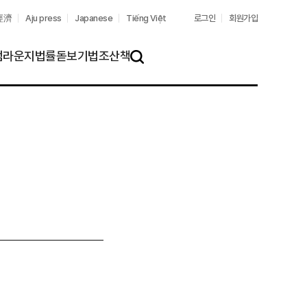
經濟
Aju press
Japanese
Tiếng Việt
로그인
회원가입
펌라운지
법률돋보기
법조산책
검
색