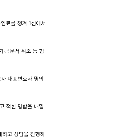
지
확
수임료를 챙겨 1심에서
대
·공문서 위조 등 혐
오자 대표변호사 명의
고 적힌 명함을 내밀
소개하고 상담을 진행하