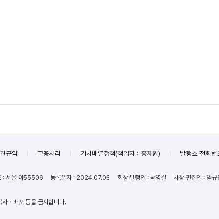
권규약
고충처리
기사배열정책(책임자 : 홍재원)
발행소 전화번호 
: 서울 아55506
등록일자 : 2024.07.08
회장·발행인 : 곽영길
사장·편집인 : 임규
복사ㆍ배포 등을 금지합니다.