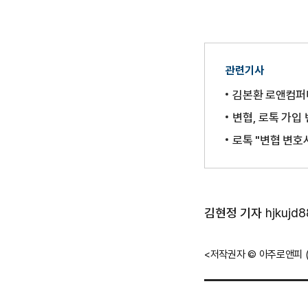
관련기사
​김본환 로앤컴퍼
변협, 로톡 가입 
로톡 "변협 변호
기
김현정 기자
hjkujd
자
정
<저작권자 © 아주로앤피 
보