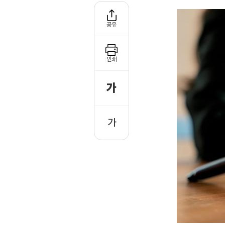
공유
인쇄
가
글
자
크
가
글
게
자
작
게