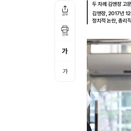
두 차례 김앤장 고문
김앤장, 2017년 1
공유
정치적 논란, 총리
인쇄
가
글
자
크
가
글
게
자
작
게