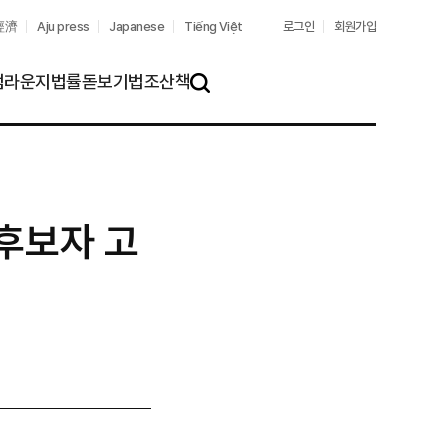
經濟
Aju press
Japanese
Tiếng Việt
로그인
회원가입
펌라운지
법률돋보기
법조산책
검
색
 후보자 고