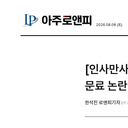
2026.08.08 (토)
[인사만사
문료 논란
한석진 로앤피기자
입력 