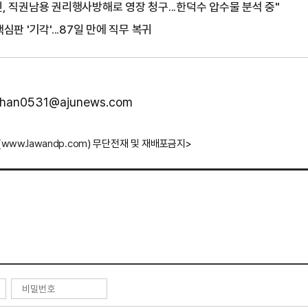
, 직권남용 권리행사방해로 영장 청구...한덕수 압수물 분석 중"
심판 '기각'...87일 만에 직무 복귀
jhan0531@ajunews.com
(
www.lawandp.com
) 무단전재 및 재배포금지>