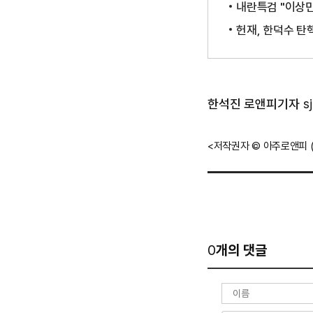
내란특검 "이상민
헌재, 한덕수 탄핵
기
한석진 로앤피기자
s
자
정
<저작권자 © 아주로앤피 
보
0
개의 댓글