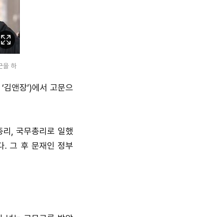
이
미
지
근을 하
확
‘김앤장’)에서 고문으
대
총리, 국무총리로 일했
. 그 후 문재인 정부