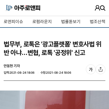
사
검
용
색
자
버
로앤피이슈
로펌라운지
법률돋보기
법조산책
정
튼
보
법무부, 로톡은 '광고플랫폼' 변호사법 위
반 아냐…변협, 로톡 '공정위' 신고
안동현 기자
글
가
기
입력:2021-08-24 18:06
수정:2021-08-24 18:06
자
사
크
공
기
유
조
절