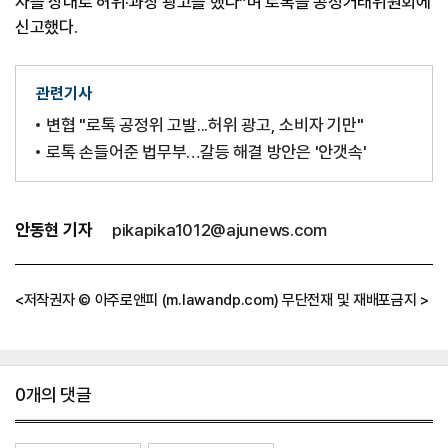
자를 상대로 허위·과장 광고를 했다”며 로톡을 공정거래위원회에
신고했다.
관련기사
변협 "로톡 공정위 고발...허위 광고, 소비자 기만"
로톡 손들어준 법무부…갈등 해결 방안은 '안갯속'
기
안동현 기자
pikapika1012@ajunews.com
자
정
보
<저작권자 © 아주로앤피 (m.lawandp.com) 무단전재 및 재배포금지 >
0
개의 댓글