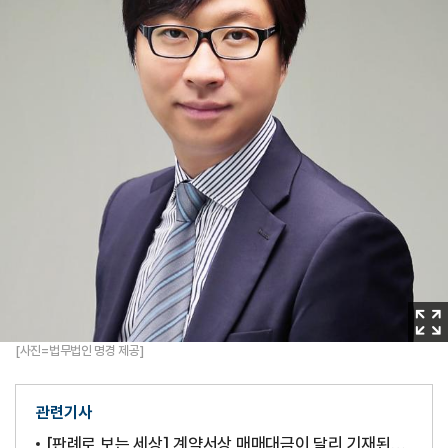
이
미
[사진=법무법인 명경 제공]
지
확
관련기사
대
[판례로 보는 세상] 계약서상 매매대금이 달리 기재된