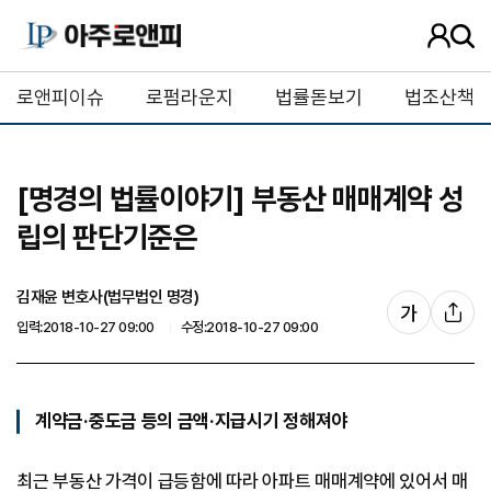
사
검
용
색
자
버
로앤피이슈
로펌라운지
법률돋보기
법조산책
정
튼
보
[명경의 법률이야기] 부동산 매매계약 성
립의 판단기준은
김재윤 변호사(법무법인 명경)
글
가
기
입력:2018-10-27 09:00
수정:2018-10-27 09:00
자
사
크
공
기
유
조
계약금·중도금 등의 금액·지급시기 정해져야
절
최근 부동산 가격이 급등함에 따라 아파트 매매계약에 있어서 매