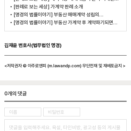
경우의 대응법
[판례로 보는 세상] 가계약 판례 소개
[명경의 법률이야기] 부동산 매매계약 성립의
판단기준은?
[명경의 법률이야기] 부동산 가계약 후 계약파기되면
가계약금 돌려줘야 할까?
기
김재윤 변호사(법무법인 명경)
자
정
보
<저작권자 © 아주로앤피 (m.lawandp.com) 무단전재 및 재배포금지 >
0
개의 댓글